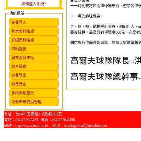
各位學長姐，
如何登入系統?
十一月例賽將於南峰球場舉行，懇請各位
功能選單
十一月的趣味獎為：
會員登入
金、銀、銅、鐵推桿計分賽，同組四人，on
基本資料維護
賽後結算，最高分者得獎金600元、次高者2
詳細資料維護
期待與各位學長姐球聚，懇請大家踴躍報名
密碼變更
親友資料維護
高爾夫球隊隊長
~~
相片提供
高爾夫球隊總幹事
會員登出
~
繳費歷史
參與活動歷史
跳蚤市場物品管理
會址：台中市五權路2-3號8樓802室
電話：(04)2220-8455 傳真：(04)2220-8456
網站：http://www.ncku-tc.tw eMail：nckutxg.email@msa.hinet.net