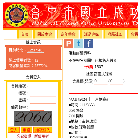
首頁
關於本會
嘉年華會
活動專區
附屬社團
會
線上資訊
目前時間：
活動詳細資料
線上使用者數：12
不在報名期間! 已報名人數:0
訪客數量累計：7577204
*代碼
社團
高爾夫球隊
會員登入
(
)
會員價(兒童)
會員編號：
帳號：
@All #2024 十一月例賽#
密碼：
■時間：11/9(六)
驗證數字：
6:30 集合
7:00 開球
■地點：南峰球場
■餐敘:球場餐廳
■活動：
忘記密碼
新使用者