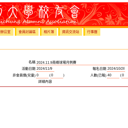
員辦公室
會員討論區
相片簿
資訊交流站
行事曆
名稱
活動日期
報名日期
(
)
(
非會員價(兒童)
人數(已報)
詳細內容