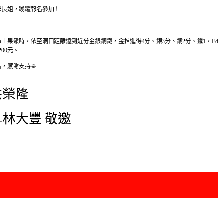
學長姐，踴躍報名參加！
上果嶺時，依至洞口距離遠到近分金銀銅鐵，金推進得4分、銀3分、銅2分、鐵1，Ed
00元。
，感謝支持🙏
洪榮隆
林大豐
敬邀
~