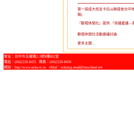
第一屆成大校友卡拉ok聯誼會台中
稿)
『歡唱休閒社』提供:『保護愛護---
歡唱休閒社活動建議討論
更多主題...
會址：台中市五權路2-3號8樓802室
電話：(04)2220-8455 傳真：(04)2220-8456
網站：http://www.ncku-tc.tw eMail：nckutxg.email@msa.hinet.net