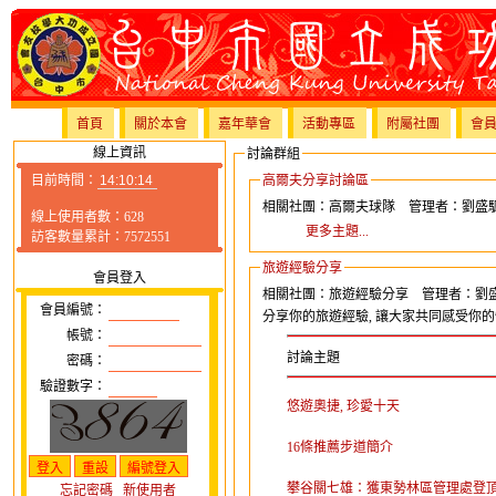
首頁
關於本會
嘉年華會
活動專區
附屬社團
會
線上資訊
討論群組
目前時間：
高爾夫分享討論區
相關社團：高爾夫球隊 管理者：劉盛
線上使用者數：628
更多主題...
訪客數量累計：7572551
旅遊經驗分享
會員登入
相關社團：旅遊經驗分享 管理者：劉
會員編號：
分享你的旅遊經驗, 讓大家共同感受你的愉
帳號：
討論主題
密碼：
驗證數字：
悠遊奧捷, 珍愛十天
16條推薦步道簡介
攀谷關七雄：獲東勢林區管理處登
忘記密碼
新使用者