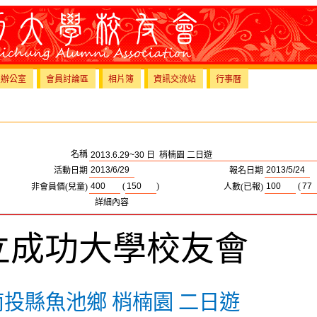
員辦公室
會員討論區
相片簿
資訊交流站
行事曆
名稱
活動日期
報名日期
(
)
(
非會員價(兒童)
人數(已報)
詳細內容
立成功大學校友會
南投縣魚池鄉 梢楠園
二日遊