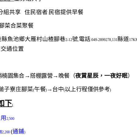
分組共享
住民宿者
民宿提供早餐
:
腳菜合菜聚餐
投縣魚池鄉大雁村山楂腳巷
號
電話
縣道
2-12
,
:049-2899278,131
17K
園交通位置
梢楠園集合→搭棚露營→晚餐（
夜賞星辰，一夜好眠
）
槌子寮庄腳菜
午餐
→台中
以上行程僅供參考
(
)
(
)
如下
:
費用
2,500
(
通鋪
用
2,200
)