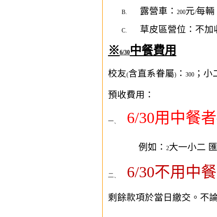
露營車：
元
每輛
B.
200
/
草皮區營位：不加
C.
※
中餐費用
6/30
校友
含直系眷屬
：
；小
(
)
300
預收費用：
6/30
用中餐者
一、
例如：
大一小二 
2
6/30
不用中餐
二、
剩餘款項於當日繳交。不