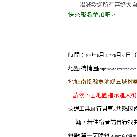
竭誠歡迎所有喜好大自
快來報名參加吧
~*
時間：
年
月
～
月
日（
102
6
29
6
30
地點
梢楠園
:
(http://www.greentrip.com
地址
南投縣魚池鄉五城村
:
請依下面地圖指示進入梢
交通工具
自行開車
共乘
因
:
or
(
輛，若住宿者請自行找
餐點
第一天晚餐
:
:
不論民宿或露營