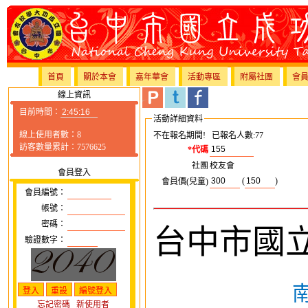
首頁
關於本會
嘉年華會
活動專區
附屬社團
會
線上資訊
目前時間：
活動詳細資料
線上使用者數：8
不在報名期間! 已報名人數:77
訪客數量累計：7576625
*代碼
社團
校友會
會員登入
(
)
會員價(兒童)
會員編號：
帳號：
密碼：
台中市國
驗證數字：
忘記密碼
新使用者