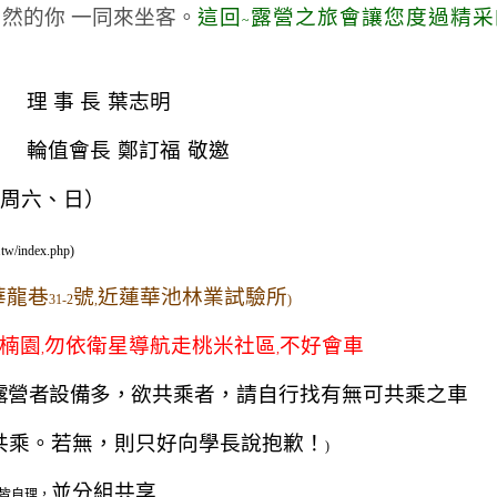
然的你 一同來坐客。
這回
露營之旅會讓您度過精采
~
理 事 長
葉志明
輪值會長
鄭訂福
敬邀
周六、日）
.tw/index.php)
華龍巷
號
近蓮華池林業試驗所
31-2
,
)
楠園
勿依衛星導航走桃米社區
不好會車
,
,
露營者設備多，
欲共乘者，請自行找有無可共乘之車
共乘。若無，則只好向學長說抱歉！
)
並分組共享
皆自理，