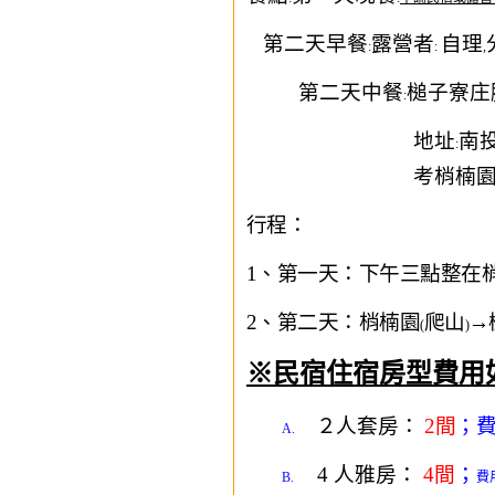
第二天早餐
露營者
自理
:
:
,
第二天中餐
槌子寮庄
:
地址
南
:
考梢楠
行程：
1
、第一天：下午三點整在
2
、第二天：梢楠園
爬山
→
(
)
※民宿住宿房型費用
２人套房：
2
間
；
A.
4
人雅房：
4
間
；
B.
費