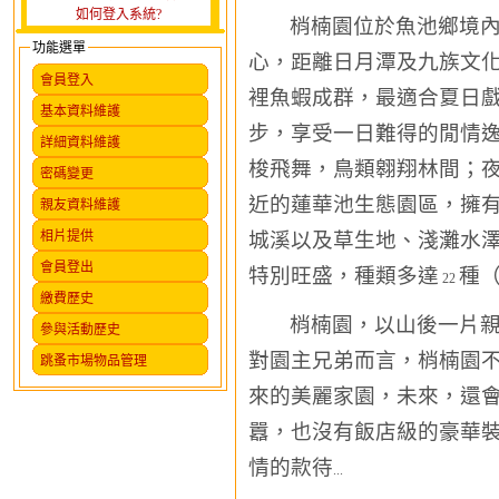
如何登入系統?
梢楠園位於魚池鄉境
功能選單
心，距離日月潭及九族文
會員登入
裡魚蝦成群，最適合夏日
基本資料維護
步，享受一日難得的閒情
詳細資料維護
梭飛舞，鳥類翱翔林間；夜
密碼變更
近的蓮華池生態園區，擁
親友資料維護
相片提供
城溪以及草生地、淺灘水
會員登出
特別旺盛，種類多達
種
22
繳費歷史
梢楠園，以山後一片
參與活動歷史
對園主兄弟而言，梢楠園
跳蚤市場物品管理
來的美麗家園，未來，還
囂，也沒有飯店級的豪華
情的款待
...