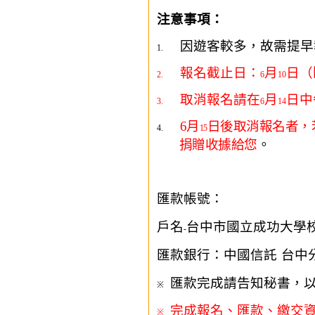
注意事項：
因遊客較多，故需提早
1.
報名截止日：
月
日（
2.
6
10
取消報名請在
月
日中
3.
6
14
6
月
日後取消報名者，
4.
15
捐贈收據給您
。
匯款帳號：
戶名
台中市國立成功大學
-
匯款銀行：中國信託
台中
匯款完成請告知秘書，
※
完成報名、匯款、繳交資
※