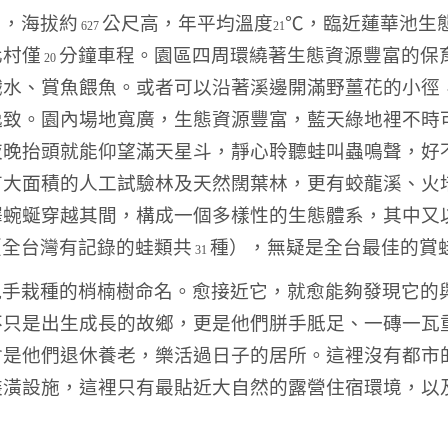
內，海拔約
公尺高，年平均溫度
℃
，臨近蓮華池生
627
21
化村僅
分鐘車程。園區四周環繞著生態資源豐富的保
20
戲水、賞魚餵魚。或者可以沿著溪邊開滿野薑花的小徑
逸致。園內場地寬廣，生態資源豐富，藍天綠地裡不時
晚抬頭就能仰望滿天星斗，靜心聆聽蛙叫蟲鳴聲，好不
有大面積的人工試驗林及天然闊葉林，更有蛟龍溪、火
澤蜿蜒穿越其間，構成一個多樣性的生態體系，其中又
（全台灣有記錄的蛙類共
種），無疑是全台最佳的賞
31
親手栽種的梢楠樹命名。愈接近它，就愈能夠發現它的
不只是出生成長的故鄉，更是他們胼手胝足、一磚一瓦
會是他們退休養老，樂活過日子的居所。這裡沒有都市
裝潢設施，這裡只有最貼近大自然的露營住宿環境，以