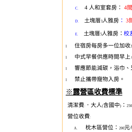
4
人和室套房：
4
C.
土塊厝
人雅房
：
3
D.
3
土塊厝
人雅房：
校
E.
5
住宿房每房多一位加收
l
中式早餐供應時間早上
l
響應節能減碳，浴巾、
l
禁止攜帶寵物入房。
l
※
露營區收費標準
清潔費
．大人
含國中
：
:
(
)
250
營位收費
:
枕木區營位：
元
A.
200
/