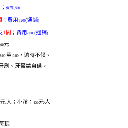
間
；
費用
2,500
間
；費用
(
通鋪
1,200
)
友
1
間
；費用
(
通鋪
2,000
)
元
300
至
，逾時不候。
8:00
9:00
牙刷、牙膏請自備。
元
人；小孩：
元
人
/
150
/
每頂