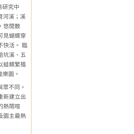
態研究中
育河溪；溪
，悠閒散
可見蝴蝶穿
快活。 臨
培坑溪、五
以蛙類繁殖
蛙樂園。
與眾不同。
重新建立出
的熱鬧喧
及園主最熱