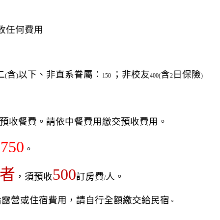
收任何費用
二
含
以下、非直系眷屬：
；非校友
含
日保險
(
)
150
400(
2
)
預收餐費。請依中餐費用繳交預收費用。
750
匯
。
者
500
，須預收
訂房費
人。
/
論
露營或住宿費用，請自行全額繳交給民宿
。