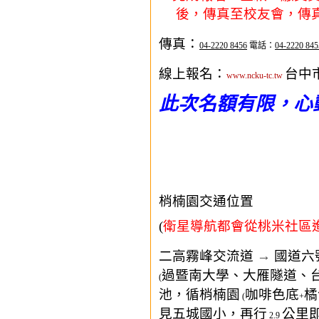
後，傳真至校友會，傳
傳真：
04-2220 8456
電話：
04-2220 845
線上報名：
台中
www.ncku-tc.tw
此次名額有限，心
梢楠園交通位置
(
衛星導航都會從桃米社區
二高霧峰交流道
→
國道六
過暨南大學、大雁隧道、
(
池，循梢楠園
咖啡色底
橘
(
+
見五城國小，再行
公里
2.9