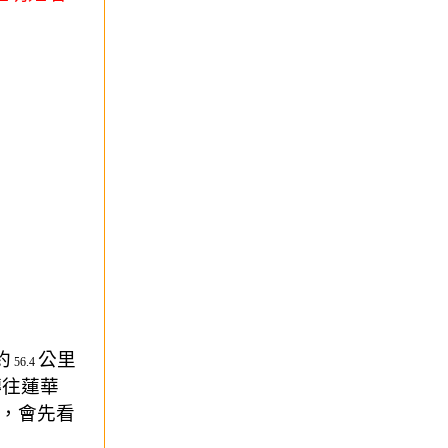
約
公里
56.4
轉往蓮華
，會先看