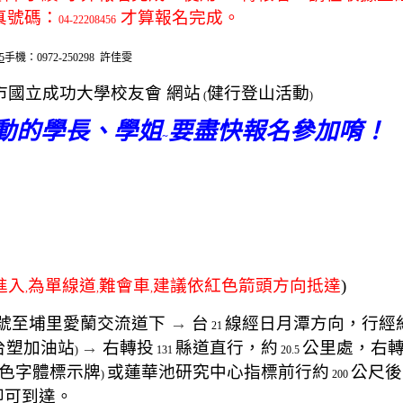
真號碼：
才算報名完成。
04-22208456
5
手機：
0972-250298
許佳雯
市國立成功大學校友會 網站
健行登山活動
(
)
動的學長、學姐
要盡快報名參加唷！
~
進入
為單線道
難會車
建議依紅色箭頭方向抵達
)
,
,
,
號至埔里愛蘭交流道下
→
台
線經日月潭方向，行經
21
台塑加油站
→
右轉投
縣道直行，約
公里處，右
)
131
20.5
色字體標示牌
或蓮華池研究中心指標前行約
公尺後
)
200
即可到達。