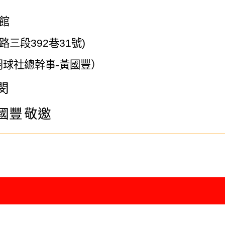
館
路三段
392
巷
31
號
)
羽球社總幹事
-
黃國豐）
閔
國豐
敬邀