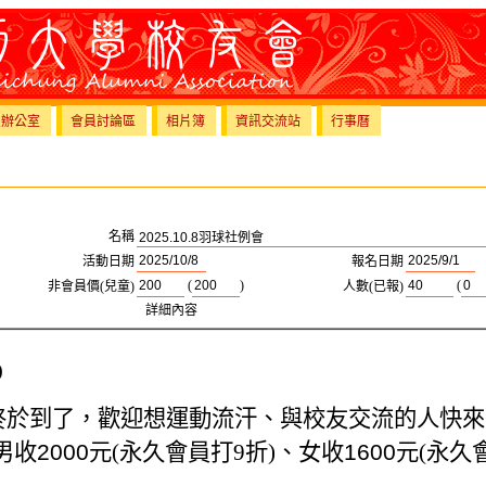
員辦公室
會員討論區
相片簿
資訊交流站
行事曆
名稱
活動日期
報名日期
(
)
(
非會員價(兒童)
人數(已報)
詳細內容
0
終於到了，歡迎想運動流汗、與校友交流的人快來
男收
2000
元
(永久會員打9折)
、女收
1600
元(永久