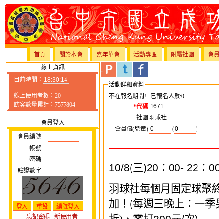
首頁
關於本會
嘉年華會
活動專區
附屬社團
會
線上資訊
目前時間：
活動詳細資料
線上使用者數：20
不在報名期間! 已報名人數:0
訪客數量累計：7577804
*代碼
社團
羽球社
會員登入
(
)
會員價(兒童)
會員編號：
帳號：
密碼：
10/8(
三
)20
：
00- 22
：
0
驗證數字：
羽球社每個月固定球聚
加！
(
每週三晚上：一季
忘記密碼
新使用者