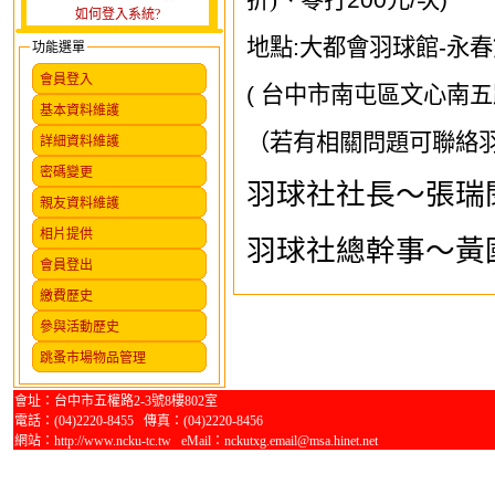
折)、零打
200
元
/
次
)
如何登入系統?
地點
:
大都會羽球館
-
永春
功能選單
會員登入
(
台中市南屯區文心南五
基本資料維護
（若有相關問題可聯絡
詳細資料維護
密碼變更
羽球社社長～張瑞
親友資料維護
相片提供
羽球社總幹事～黃
會員登出
繳費歷史
參與活動歷史
跳蚤市場物品管理
會址：台中市五權路2-3號8樓802室
電話：(04)2220-8455 傳真：(04)2220-8456
網站：http://www.ncku-tc.tw eMail：nckutxg.email@msa.hinet.net