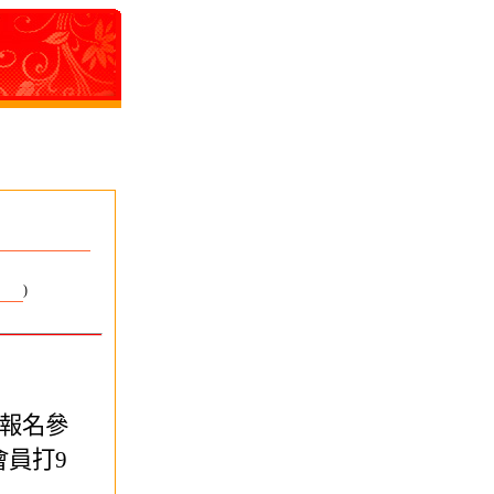
)
報名參
會員打9