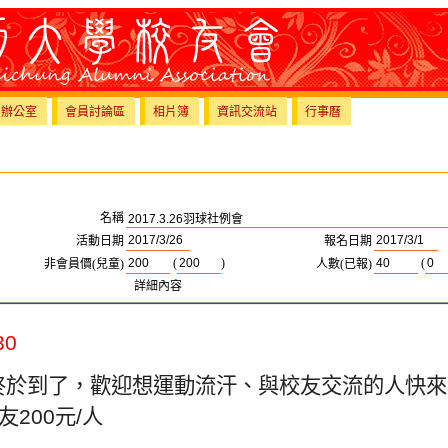
員辦公室
會員討論區
相片簿
資訊交流站
行事曆
名稱
活動日期
報名日期
(
)
(
非會員價(兒童)
人數(已報)
詳細內容
30
終於到了，歡迎想運動流汗、與校友交流的人快來
友
200
元
/
人