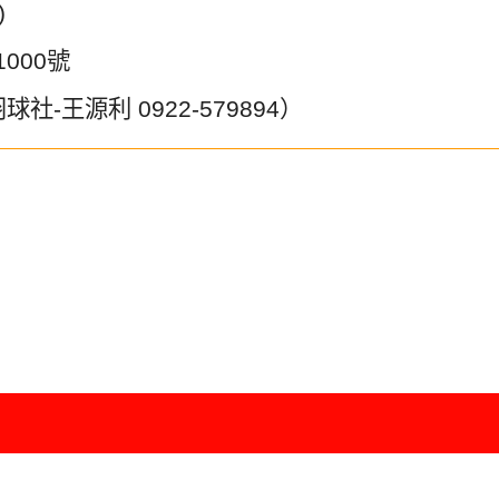
)
1000
號
羽球社
-
王源利
0922-579894
）