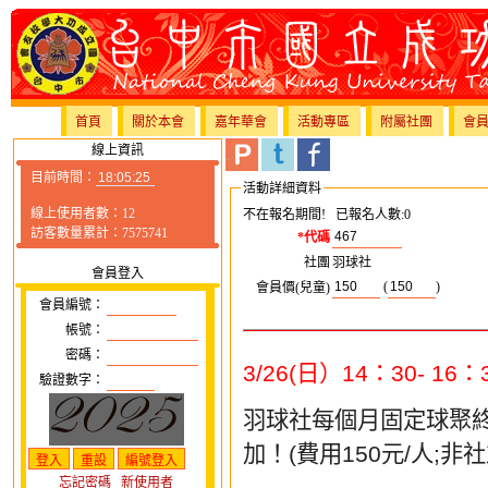
首頁
關於本會
嘉年華會
活動專區
附屬社團
會
線上資訊
目前時間：
活動詳細資料
線上使用者數：12
不在報名期間! 已報名人數:0
訪客數量累計：7575741
*代碼
社團
羽球社
會員登入
(
)
會員價(兒童)
會員編號：
帳號：
密碼：
3/26(
日）
14
：
30- 16
：
驗證數字：
羽球社每個月固定球聚
加！
(
費用
150
元
/
人
;
非社
忘記密碼
新使用者