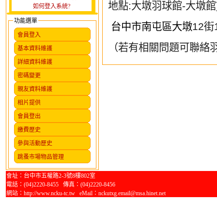
地點
:
大墩羽球館
-
大墩館
如何登入系統?
功能選單
台中市南屯區大墩
12
街
會員登入
（若有相關問題可聯絡
基本資料維護
詳細資料維護
密碼變更
親友資料維護
相片提供
會員登出
繳費歷史
參與活動歷史
跳蚤市場物品管理
會址：台中市五權路2-3號8樓802室
電話：(04)2220-8455 傳真：(04)2220-8456
網站：http://www.ncku-tc.tw eMail：nckutxg.email@msa.hinet.net