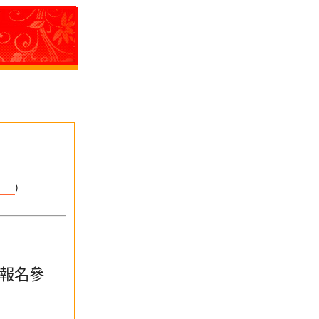
)
報名參