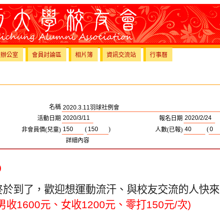
員辦公室
會員討論區
相片簿
資訊交流站
行事曆
名稱
活動日期
報名日期
(
)
(
非會員價(兒童)
人數(已報)
詳細內容
0
終於到了，歡迎想運動流汗、與校友交流的人快來
男收
1600
元、女收
1200
元、零打
150
元
/
次
)