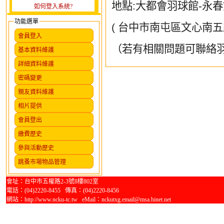
地點
:
大都會羽球館
-
永春
如何登入系統?
功能選單
(
台中市南屯區文心南五
會員登入
（若有相關問題可聯絡
基本資料維護
詳細資料維護
密碼變更
親友資料維護
相片提供
會員登出
繳費歷史
參與活動歷史
跳蚤市場物品管理
會址：台中市五權路2-3號8樓802室
電話：(04)2220-8455 傳真：(04)2220-8456
網站：http://www.ncku-tc.tw eMail：nckutxg.email@msa.hinet.net