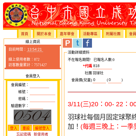
首頁
關於本會
嘉年華會
活動專區
附屬社團
會
線上資訊
目前時間：
活動詳細資料
線上使用者數：872
不在報名期間! 已報名人數:0
訪客數量累計：7571427
*代碼
社團
羽球社
會員登入
(
)
會員價(兒童)
會員編號：
帳號：
密碼：
3/11(
三
)20
：
00- 22
：
0
驗證數字：
羽球社每個月固定球聚
加！
(
每週三晚上：一季
忘記密碼
新使用者