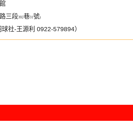
館
路三段
巷
號
392
31
)
羽球社
-
王源利
0922-579894
）