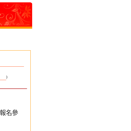
)
報名參