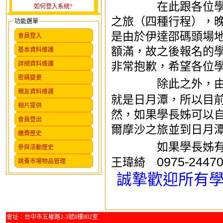
在此跟各位學長姐
如何登入系統?
之旅（四種行程），
功能選單
是由於伊達邵碼頭場
會員登入
額滿，故之後報名的
基本資料維護
非常抱歉，希望各位
詳細資料維護
密碼變更
除此之外，由於福
親友資料維護
就是日月潭，所以目
相片提供
然，如果學長姊可以
會員登出
爾摩沙之旅並到日月
繳費歷史
如果學長姊有任
參與活動歷史
0975-244
王瑋綺
跳蚤市場物品管理
誠摯歡迎所有
會址：台中市五權路2-3號8樓802室