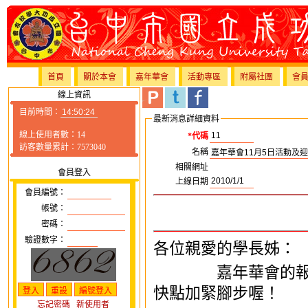
首頁
關於本會
嘉年華會
活動專區
附屬社團
會
線上資訊
目前時間：
最新消息詳細資料
線上使用者數：14
*代碼
訪客數量累計：7573040
名稱
相關網址
會員登入
上線日期
會員編號：
帳號：
密碼：
驗證數字：
各位親愛的學長姊：
嘉年華會的報
快點加緊腳步喔！
忘記密碼
新使用者