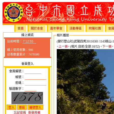
首頁
關於本會
嘉年華會
活動專區
附屬社團
會
線上資訊
相片播放
目前時間：
(健行登山社)武陵四秀20110301 1143桃山
<
上一張
> (相片:目前/全部:10/52) <
下一張
>
線上使用者數：966
訪客數量累計：7479500
會員登入
會員編號：
帳號：
密碼：
驗證數字：
忘記密碼
新使用者