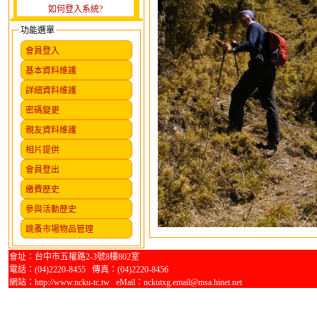
如何登入系統?
功能選單
會員登入
基本資料維護
詳細資料維護
密碼變更
親友資料維護
相片提供
會員登出
繳費歷史
參與活動歷史
跳蚤市場物品管理
會址：台中市五權路2-3號8樓802室
電話：(04)2220-8455 傳真：(04)2220-8456
網站：http://www.ncku-tc.tw eMail：nckutxg.email@msa.hinet.net