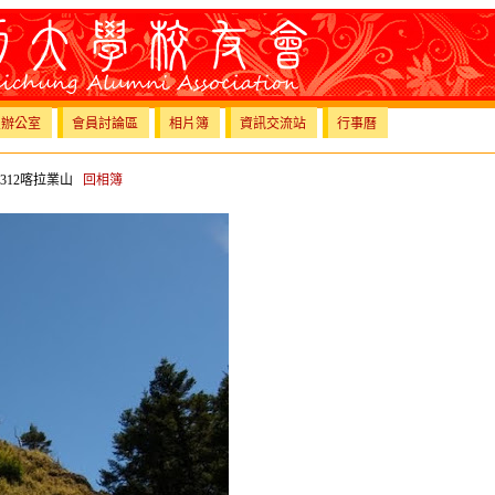
員辦公室
會員討論區
相片簿
資訊交流站
行事曆
-1312喀拉業山
回相簿