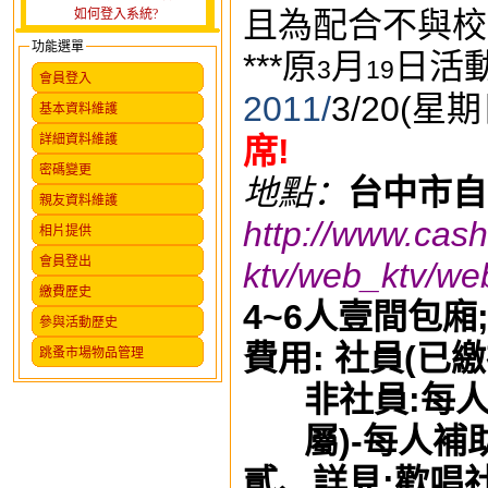
且為配合不與校
如何登入系統?
功能選單
***
原
月
日活
3
19
會員登入
2011/
3/20(
星期
基本資料維護
詳細資料維護
席
!
密碼變更
地點：
台中市自
親友資料維護
http://www.cas
相片提供
會員登出
ktv/web_ktv/we
繳費歷史
4~6
人壹間包廂
參與活動歷史
費用
:
社員
(
已繳
跳蚤市場物品管理
非社員
:
每
屬
)-
每人
補
貳、詳見
:
歡唱