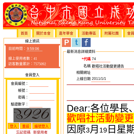
首頁
關於本會
嘉年華會
活動專區
附屬社團
會
線上資訊
目前時間：
最新消息詳細資料
線上使用者數：41
*代碼
訪客數量累計：7575092
名稱
相關網址
會員登入
上線日期
會員編號：
帳號：
密碼：
驗證數字：
Dear:
各位學長
歡唱社活動變更
因
原
月
日
星
3
19
忘記密碼
新使用者