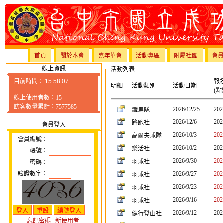
首頁
關於本會
嘉年華會
活動專區
附屬社團
會
線上資訊
活動列表
目前時間：
報
明細
活動類別
活動日期
(點
線上使用者數：15
訪客數量累計：7577585
2026/12/25
202
鐵馬隊
2026/12/6
202
路跑社
會員登入
2026/10/3
202
高爾夫球隊
會員編號：
2026/10/2
202
樂活社
帳號：
2026/9/30
202
羽球社
密碼：
驗證數字：
2026/9/27
202
羽球社
2026/9/23
202
羽球社
2026/9/16
202
羽球社
2026/9/12
202
健行登山社
忘記密碼
新使用者